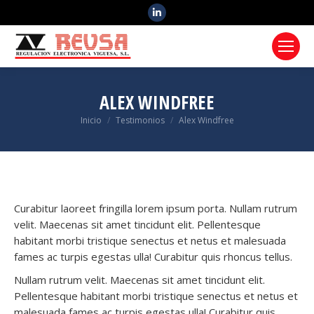
Linkedin
ALEX WINDFREE
Estás aquí:
Inicio
Testimonios
Alex Windfree
Curabitur laoreet fringilla lorem ipsum porta. Nullam rutrum
velit. Maecenas sit amet tincidunt elit. Pellentesque
habitant morbi tristique senectus et netus et malesuada
fames ac turpis egestas ulla! Curabitur quis rhoncus tellus.
Nullam rutrum velit. Maecenas sit amet tincidunt elit.
Pellentesque habitant morbi tristique senectus et netus et
malesuada fames ac turpis egestas ulla! Curabitur quis