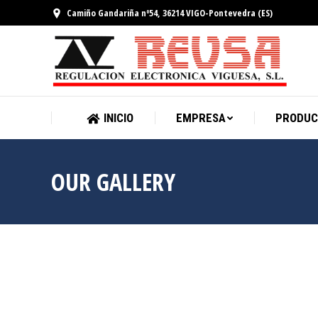
Camiño Gandariña nº54, 36214 VIGO-Pontevedra (ES)
INICIO
EMPRESA
INICIO
EMPRESA
PRODUC
OUR GALLERY