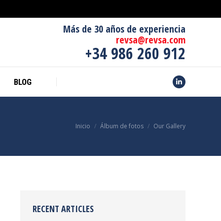
CONTACTO
BLOG
Linkedin
Más de 30 años de experiencia
revsa@revsa.com
+34 986 260 912
BLOG
Linkedin
Estás aquí:
Inicio
Álbum de fotos
Our Gallery
RECENT ARTICLES